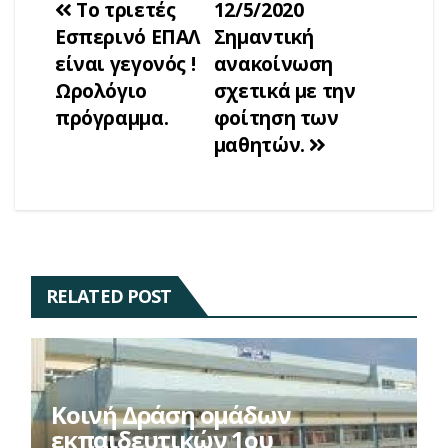
Πλοήγηση
Το τριετές
12/5/2020
Εσπερινό ΕΠΑΛ
Σημαντική
άρθρων
είναι γεγονός !
ανακοίνωση
Ωρολόγιο
σχετικά με την
πρόγραμμα.
φοίτηση των
μαθητών.
RELATED POST
Κοινή Δράση ομάδων
εκπαιδευτικών 1ου