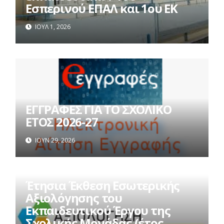
Εσπερινού ΕΠΑΛ και 1ου ΕΚ
ΙΟΎΛ 1, 2026
ΕΓΓΡΑΦΕΣ ΓΙΑ ΤΟ ΣΧΟΛΙΚΟ
ΕΤΟΣ 2026-27
ΙΟΎΝ 29, 2026
Έτησια Έκθεση Εσωτερικής
Αξιολόγησης του
Εκπαιδευτικού Έργου της
Σχολικής Μονάδας (έτος