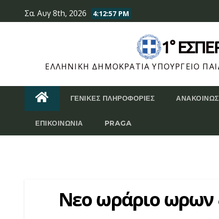
Skip
Σα. Αυγ 8th, 2026
4:12:58 PM
to
content
1° ΕΣΠ
ΕΛΛΗΝΙΚΉ ΔΗΜΟΚΡΑΤΊΑ ΥΠΟΥΡΓΕΊΟ ΠΑΙΔ
ΓΕΝΙΚΈΣ ΠΛΗΡΟΦΟΡΊΕΣ
ΑΝΑΚΟΙΝΏΣ
ΕΠΙΚΟΙΝΩΝΊΑ
PRAGA
Νεο ωράριο ωρων