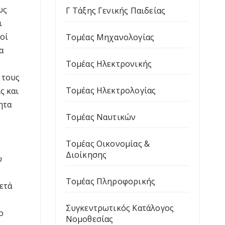
ως
Γ Τάξης Γενικής Παιδείας
ι
οί
Τομέας Μηχανολογίας
α
Τομέας Ηλεκτρονικής
 τους
Τομέας Ηλεκτρολογίας
ς και
ητα
Τομέας Ναυτικών
Τομέας Οικονομίας &
Διοίκησης
υ
Τομέας Πληροφορικής
ετά
Συγκεντρωτικός Κατάλογος
ο
Νομοθεσίας