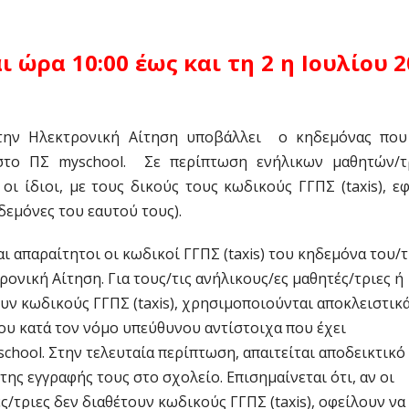
ι ώρα 10:00 έως και τη 2 η Ιουλίου 
την Ηλεκτρονική Αίτηση υποβάλλει ο κηδεμόνας που
 στο ΠΣ myschool. Σε περίπτωση ενήλικων μαθητών/τ
ι ίδιοι, με τους δικούς τους κωδικούς ΓΓΠΣ (taxis), ε
δεμόνες του εαυτού τους).
αι απαραίτητοι οι κωδικοί ΓΓΠΣ (taxis) του κηδεμόνα του/
ονική Αίτηση. Για τους/τις ανήλικους/ες μαθητές/τριες ή
υν κωδικούς ΓΓΠΣ (taxis), χρησιμοποιούνται αποκλειστικά
του κατά τον νόμο υπεύθυνου αντίστοιχα που έχει
hool. Στην τελευταία περίπτωση, απαιτείται αποδεικτικό
ης εγγραφής τους στο σχολείο. Επισημαίνεται ότι, αν οι
ς/τριες δεν διαθέτουν κωδικούς ΓΓΠΣ (taxis), οφείλουν να