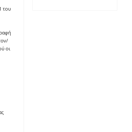
1 του
γραφή
τον/
ού οι
ας