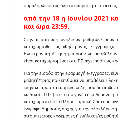
συμπληρώνοντας όλα τα απαραίτητα στοιχεία,
από την 18 η Ιουνίου 2021 κα
και ώρα 23:59.
Στην περίπτωση ανήλικων μαθητών/τριών 
καταχωρισθεί ως «Κηδεμόνας e-εγγραφές»
Ηλεκτρονική Αίτηση μπορούν να υποβάλουν ο
είναι καταχωρισμένοι στο ΠΣ myschool (ως κη
Για την είσοδο στην εφαρμογή e-εγγραφές, είν
μαθητή/τριας που επιθυμεί να υποβάλει Ηλεκτρ
ενήλικα προστατευόμενα μέλη, που δε διαθέτο
κωδικοί ΓΓΠΣ (taxis) του γονέα ή κηδεμόνα ή 
καταχωριστεί στο Πληροφοριακό Σύστημα mysc
έγγραφο δημόσιας αρχής για την ολοκλήρωση τ
αιτούντες/σες κηδεμόνες ή ενήλικοι/ες μαθητέ