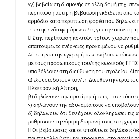
γγ) βεβαίωση διαμονής σε άλλη δομή (π.χ. στε
περίπτωση αυτή, η βεβαίωση εκδίδεται από τ
αρμόδιο κατά περίπτωση φορέα που δηλώνει 
του/της ενδιαφερόμενου/ης για την απόκτηση 
 Στην περίπτωση πολιτών τρίτων χωρών που 
απαιτούμενες ενέργειες προκειμένου να ρυθμ
Αίτηση για την εγγραφή των ανήλικων τέκνων 
με τους προσωπικούς του/της κωδικούς ΓΓΠΣ (
υποβάλλουν στη διεύθυνση του σχολείου Αίτη
α) εξουσιοδοτούν τον/τη Διευθυντή/ντρια του
Ηλεκτρονική Αίτηση,
β) δηλώνουν την προτίμησή τους στον τύπο σ
γ) δηλώνουν την αδυναμία τους να υποβάλουν 
δ) δηλώνουν ότι δεν έχουν ολοκληρώσει τις α
ρυθμίσουν τη νόμιμη διαμονή τους στη χώρα.
 Οι βεβαιώσεις και οι υπεύθυνες δηλώσεις
πρωτοκολλούνται και τηρούνται στο αρχείο τ