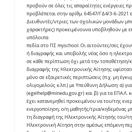
προβούν σε όλες τις απαραίτητες ενέργειες πρ
προβλέπεται στην αρίθμ. 64547/ΓΔ4/3-6-2021 ε
Διευθυντές/ντριες των σχολικών μονάδων μπορ
χαρακτήρες) προκειμένουνα υποβληθούν με επι
υπόλοιπα
πεδία στο ΠΣ myschool. Οι αιτούντες/σες έχο
ή διαγραφής και υποβολής νέας όσο η ηλεκτρο
σε κάθε περίπτωση όχι μετά την τοποθέτηση/
διαγραφής της Ηλεκτρονικής Αίτησης υφίστατ
μόνο σε εξαιρετικές περιπτώσεις (π.χ. μη έγκυ
ολιγομελούς κ.λπ.) με Υπεύθυνη Δήλωση: α) γι
(egelhelp@minedu.gov.gr) και β) για τα ΕΠΑ.Λ.
έχει κατανεμηθεί προκειμένου να του/της εν
ενεργοποίηση, ο/η μαθητής/τρια/κηδεμόνας μπ
τη διαγραφή της Ηλεκτρονικής Αίτησής του/τη
Ηλεκτρονική Αίτηση στην αμέσως επόμενη περ