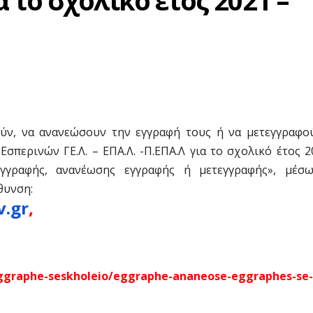
 το σχολικό έτος 2021 –
ούν, να ανανεώσουν την εγγραφή τους ή να μετεγγραφο
περινών ΓΕ.Λ. – ΕΠΑ.Λ. -Π.ΕΠΑ.Λ για το σχολικό έτος 2
γγραφής, ανανέωσης εγγραφής ή μετεγγραφής», μέσ
θυνση:
v.gr
,
eggraphe-seskholeio/eggraphe-ananeose-eggraphes-se-