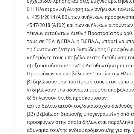
Εγχειρίδιο Χρήσης και στις Συχνές Ερωτήσεις)
 Η Ηλεκτρονική Αίτηση των ανήλικων πολιτώ
ν. 4251/2014 (Α΄ 80), των ανήλικων προσφυγόπ
4547/2018 (Α΄102) και των ανήλικων αιτούντων
τέκνων αιτούντων Διεθνή Προστασία του αρθ. 5
τους σε ΓΕ.Λ. ή ΕΠΑ.Λ. ή Π.ΕΠΑ.Λ., μπορεί να 
τη Συντονιστή/στρια Εκπαίδευσης Προσφύγων,
κηδεμόνες τους υποβάλουν στη διεύθυνση του
α) εξουσιοδοτούν τον/τη Διευθυντή/ντρια του
Προσφύγων να υποβάλει αντ’ αυτών την Ηλεκτ
β) δηλώνουν την προτίμησή τους στον τύπο σ
γ) δηλώνουν την αδυναμία τους να υποβάλουν 
δ) δηλώνουν ότι θα προσκομίσουν:
αα) το δελτίο αιτούντος/δικαιούχου διεθνούς
ββ) βεβαίωση διαμονής υπογεγραμμένη από το
προσφύγων στην οποία δηλώνεται παράλληλα
αδυναμία του/της ενδιαφερόμενου/ης για την 