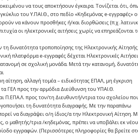
οκειμένου να τους αποκτήσουν έγκαιρα. Τονίζεται ότι, όπ
γκύκλιο του Υ.ΠΑΙ.Θ., στο πεδίο «Κηδεμόνας e-εγγραφές» ο
ούν να κάνουν προσθήκες ή/και διορθώσεις (π.χ. λατινικ
τυχία οι ηλεκτρονικές αιτήσεις χωρίς να επηρεάζονται τ
υν τη δυνατότητα τροποποίησης της Ηλεκτρονικής Αίτησής
νική πλατφόρμα e-εγγραφές δέχεται Ηλεκτρονικές Αιτήσει
κατανομή σε σχολική μονάδα. Μετά την κατανομή, δυνατότ
αι
ρη αίτηση, αλλαγή τομέα – ειδικότητας ΕΠΑΛ, μη έγκριση
α τα ΓΕΛ προς την αρμόδια Διεύθυνση του ΥΠΑΙ.Θ.
 και Π.ΕΠΑ.Λ. προς τον/τη Διευθυντή/ντρια του σχολείου πο
εργοποιήσει τη δυνατότητα διαγραφής. Με την παραπάνω
ορεί να διαγράψει ο/η ίδιος/α την Ηλεκτρονική Αίτηση. Μ
ς, ο μαθητής/τρια /κηδεμόνας, πρέπει να υποβάλει εκ νέου
ίοδο εγγραφών. (Περισσότερες πληροφορίες θα βρείτε στ