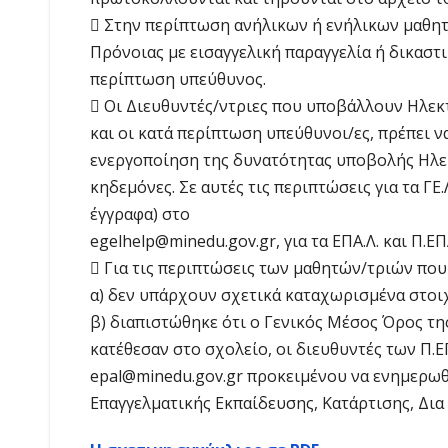
 Στην περίπτωση ανήλικων ή ενήλικων μαθητ
Πρόνοιας με εισαγγελική παραγγελία ή δικαστ
περίπτωση υπεύθυνος.
 Οι Διευθυντές/ντριες που υποβάλλουν Ηλεκτ
και οι κατά περίπτωση υπεύθυνοι/ες, πρέπει ν
ενεργοποίηση της δυνατότητας υποβολής Ηλεκ
κηδεμόνες. Σε αυτές τις περιπτώσεις για τα Γ
έγγραφα) στο
egelhelp@minedu.gov.gr, για τα ΕΠΑ.Λ. και Π.ΕΠ
 Για τις περιπτώσεις των μαθητών/τριών που 
α) δεν υπάρχουν σχετικά καταχωρισμένα στοιχ
β) διαπιστώθηκε ότι ο Γενικός Μέσος Όρος της
κατέθεσαν στο σχολείο, οι διευθυντές των Π.
epal@minedu.gov.gr προκειμένου να ενημερωθε
Επαγγελματικής Εκπαίδευσης, Κατάρτισης, Δια