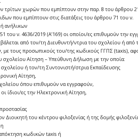
.
ν τρίτων χωρών που εμπίπτουν στην παρ. 8 του άρθρου 2
αιδων που εμπίπτουν στις διατάξεις του άρθρου 71 του ν.
 ή ανήλικων
1 του ν. 4636/2019 (Α’169) οι οποίοι/ες επιθυμούν την εγ
υποβάλεται από τον/τη Διευθυντή/ντρια του σχολείου ή από 
 με τους προσωπικούς του/της κωδικούς ΓΓΠΣ (taxis), αφ
 σχολείου Αίτηση – Υπεύθυνη Δήλωση με την οποία:
 σχολείου ή τον/τη Συντονιστή/στρια Εκπαίδευσης
ρονική Αίτηση,
χολείου όπου επιθυμούν να εγγραφούν,
οι ίδιοι/ες την Ηλεκτρονική Αίτηση,
 προστασίας
ν Διοικητή του κέντρου φιλοξενίας ή της δομής φιλοξενί
 η
απόκτηση κωδικών taxis ή