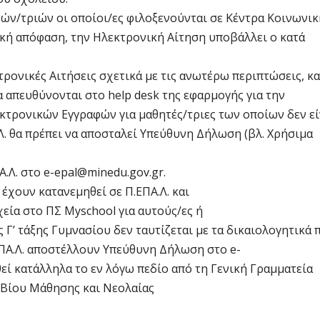
ών/τριών οι οποίοι/ες φιλοξενούνται σε Κέντρα Κοινωνικ
ική απόφαση, την Ηλεκτρονική Αίτηση υποβάλλει ο κατά
ρονικές Αιτήσεις σχετικά με τις ανωτέρω περιπτώσεις, κ
α απευθύνονται στο help desk της εφαρμογής για την
τρονικών Εγγραφών για μαθητές/τριες των οποίων δεν εί
Ε.Λ. θα πρέπει να αποσταλεί Υπεύθυνη Δήλωση (βλ. Χρήσιμα
Α.Λ. στο e-epal@minedu.gov.gr.
έχουν κατανεμηθεί σε Π.ΕΠΑ.Λ. και
εία στο ΠΣ Myschool για αυτούς/ες ή
 Γ’ τάξης Γυμνασίου δεν ταυτίζεται με τα δικαιολογητικά 
ΕΠΑ.Λ. αποστέλλουν Υπεύθυνη Δήλωση στο e-
ί κατάλληλα το εν λόγω πεδίο από τη Γενική Γραμματεία
 Βίου Μάθησης και Νεολαίας