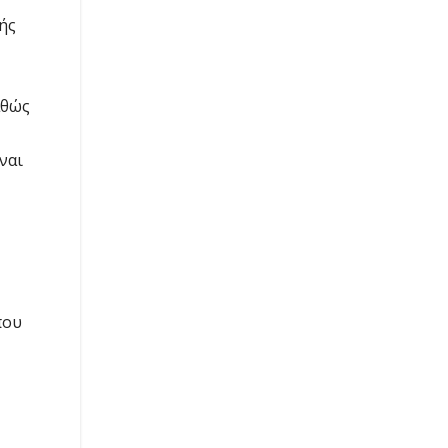
ής
αθώς
ναι
που