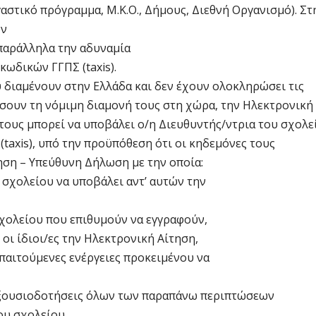
γαστικό πρόγραμμα, Μ.Κ.Ο., Δήμους, Διεθνή Οργανισμό). Στ
ον
παράλληλα την αδυναμία
κωδικών ΓΓΠΣ (taxis).
διαμένουν στην Ελλάδα και δεν έχουν ολοκληρώσει τις
ίσουν τη νόμιμη διαμονή τους στη χώρα, την Ηλεκτρονική
τους μπορεί να υποβάλει ο/η Διευθυντής/ντρια του σχολε
taxis), υπό την προϋπόθεση ότι οι κηδεμόνες τους
ση – Υπεύθυνη Δήλωση με την οποία:
 σχολείου να υποβάλει αντ’ αυτών την
χολείου που επιθυμούν να εγγραφούν,
οι ίδιοι/ες την Ηλεκτρονική Αίτηση,
παιτούμενες ενέργειες προκειμένου να
/εξουσιοδοτήσεις όλων των παραπάνω περιπτώσεων
ου σχολείου.