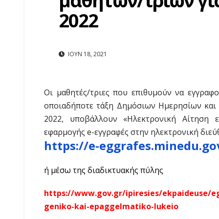
μαθητών/τριών για
2022
ΙΟΎΝ 18, 2021
Οι μαθητές/τριες που επιθυμούν να εγγραφ
οποιαδήποτε τάξη Δημόσιων Ημερησίων και Εσ
2022, υποβάλλουν «Ηλεκτρονική Αίτηση ε
εφαρμογής e-εγγραφές στην ηλεκτρονική διεύ
https://e-eggrafes.minedu.go
ή μέσω της διαδικτυακής πύλης
https://www.gov.gr/ipiresies/ekpaideuse/
geniko-kai-epaggelmatiko-lukeio