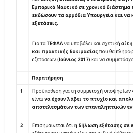
Εμπορικό Ναυτικό σε χρονικό διάστημα
εκδώσουν τα αρμόδια Υπουργεία και να 
εξετάσεις.
Για τα
ΤΕΦΑΑ
να υποβάλει και σχετική
αίτ
και πρακτικής δοκιμασίας
που θα πληροφορ
εξετάσεων (
Ιούνιος 2017
) και να συμμετάσχε
Παρατήρηση
1
Προϋπόθεση για τη συμμετοχή υποψηφίων στ
είναι
να έχουν λάβει το πτυχίο και απολ
αποτελεσμάτων των επαναληπτικών εν
2
Επισημαίνεται ότι
η δήλωση εξέτασης σε 