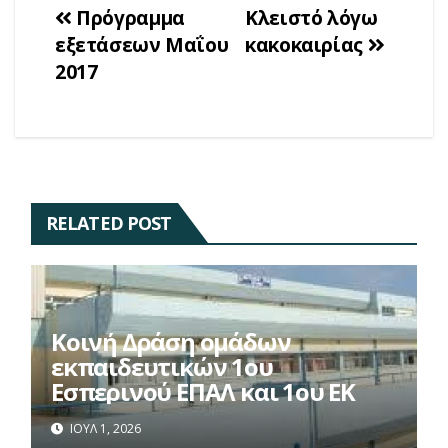
Πλοήγηση
Πρόγραμμα
Κλειστό λόγω
εξετάσεων Μαΐου
κακοκαιρίας
άρθρων
2017
RELATED POST
Κοινή Δράση ομάδων
εκπαιδευτικών 1ου
Εσπερινού ΕΠΑΛ και 1ου ΕΚ
ΙΟΎΛ 1, 2026