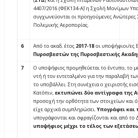
(
ΣΥΔ
) και η Σχολή Ιπτάμενων Ραδιοναυτίλων
4407/2016 (ΦΕΚ134-Α΄) η Σχολή Μονίμων Υπ
συγχωνεύονται οι προηγούμενες Ανώτερες Σ
Πολεμικής Αεροπορίας.
6
Από το ακαδ. έτος
2017-18
οι υποψήφιοι/ες
Πυροσβεστών της Πυροσβεστικής Ακαδη
7
Ο υποψήφιος προμηθεύεται το έντυπο, το μ
ντή ή τον εντεταλμένο για την παραλαβή τ
το υποβάλλει. Στη συνέχεια ο χειριστής εισ
Κατόπιν,
εκτυπώνει δύο αντίγραφα της 
προσοχή την ορθότητα των στοιχείων και ό
είχε αρχικά συμπληρώσει.
Υπογράφει και 
υπογράφονται και σφραγίζονται και από το 
υποψήφιος μέχρι το τέλος των εξετάσεω