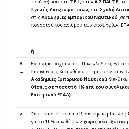
τομέων),
και
στα
Τ.Ε.Ι.,
στην
Α.Σ.ΠΑΙ.Τ.Ε.,
στ
Σχολές Υπαξιωματικών,
στη
Σχολή Αστυ
στις
Ακαδημίες Εμπορικού Ναυτικού
(σε 
ποσοστού του αριθμού των υποψηφίων ΕΠΑΛ
ή
Β
θα συμμετάσχουν στις Πανελλαδικές Εξετάσε
→
Εισαγωγικές Κατευθύνσεις Τμημάτων των
Τ.
Ακαδημίες Εμπορικού Ναυτικού
διεκδικώ
θέσεις σε ποσοστό 1% επί του συνολικο
Εσπερινού ΕΠΑΛ)
.
√
Όσοι υποψήφιοι επιλέξουν την περίπτωση
για το
10%
των θέσεων
χωρίς νέα εξέταση