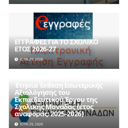
ΕΓΓΡΑΦΕΣ ΓΙΑ ΤΟ ΣΧΟΛΙΚΟ
ΕΤΟΣ 2026-27
ΙΟΎΝ 29, 2026
Έτησια Έκθεση Εσωτερικής
Αξιολόγησης του
Εκπαιδευτικού Έργου της
Σχολικής Μονάδας (έτος
αναφοράς: 2025-2026)
ΙΟΎΝ 29, 2026