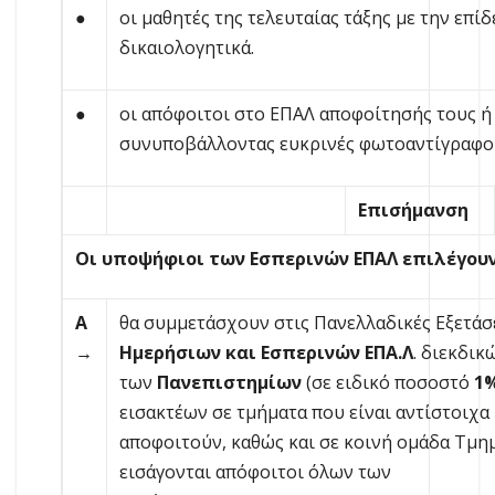
●
οι μαθητές της τελευταίας τάξης με την επί
δικαιολογητικά.
●
οι απόφοιτοι στο ΕΠΑΛ αποφοίτησής τους ή
συνυποβάλλοντας ευκρινές φωτοαντίγραφο 
Επισήμανση
Οι υποψήφιοι των Εσπερινών ΕΠΑΛ επιλέγουν
Α
θα συμμετάσχουν στις Πανελλαδικές Εξετάσ
→
Ημερήσιων και Εσπερινών ΕΠΑ.Λ
. διεκδι
των
Πανεπιστημίων
(σε ειδικό ποσοστό
1
εισακτέων σε τμήματα που είναι αντίστοιχα
αποφοιτούν, καθώς και σε κοινή ομάδα Τμ
εισάγονται απόφοιτοι όλων των