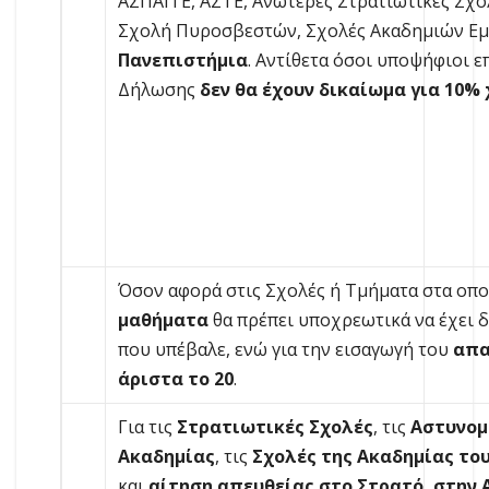
ΑΣΠΑΙΤΕ, ΑΣΤΕ, Ανώτερες Στρατιωτικές Σχο
Σχολή Πυροσβεστών, Σχολές Ακαδημιών Ε
Πανεπιστήμια
. Αντίθετα όσοι υποψήφιοι 
Δήλωσης
δεν θα έχουν δικαίωμα για 10%
Όσον αφορά στις Σχολές ή Τμήματα στα οπο
μαθήματα
θα πρέπει υποχρεωτικά να έχει 
που υπέβαλε, ενώ για την εισαγωγή του
απα
άριστα το 20
.
Για τις
Στρατιωτικές Σχολές
, τις
Αστυνομι
Ακαδημίας
, τις
Σχολές της Ακαδημίας το
και
αίτηση απευθείας στο Στρατό, στην 