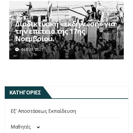
Διαδικτυακή «εκδήλωση» για
την επέτειο της 17ης
Νοεμβρίου.
ΦΕΒ 23, 2021
ΚΑΤΗΓΟΡΊΕΣ
Εξ’ Αποστάσεως Εκπαίδευση
Μαθητές