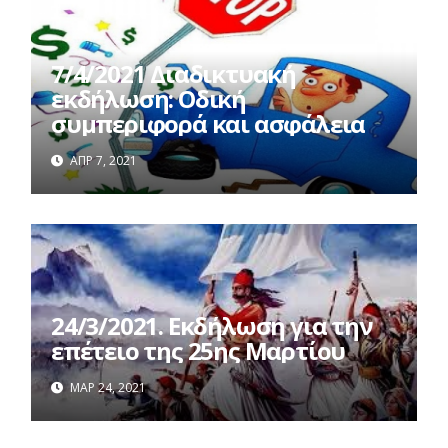
7/4/2021 Διαδικτυακή
εκδήλωση: Οδική
συμπεριφορά και ασφάλεια
ΑΠΡ 7, 2021
24/3/2021. Εκδήλωση για την
επέτειο της 25ης Μαρτίου
ΜΑΡ 24, 2021