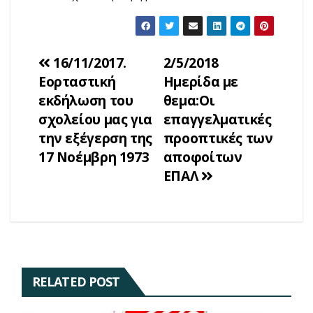
Πλοήγηση
16/11/2017.
2/5/2018
Εορταστική
Ημερίδα με
άρθρων
εκδήλωση του
θεμα:Οι
σχολείου μας για
επαγγελματικές
την εξέγερση της
προοπτικές των
17 Νοέμβρη 1973
αποφοίτων
ΕΠΑΛ
RELATED POST