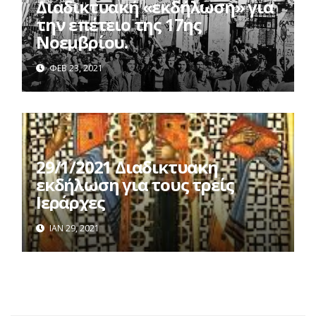
Διαδικτυακή «εκδήλωση» για
την επέτειο της 17ης
Νοεμβρίου.
ΦΕΒ 23, 2021
29/1/2021 Διαδικτυακη
εκδήλωση για τους τρείς
Ιεράρχες
ΙΑΝ 29, 2021