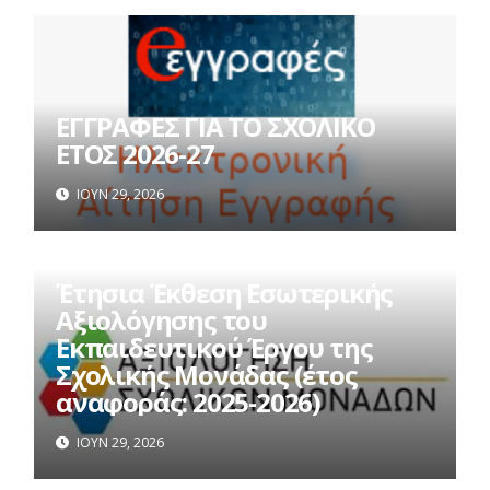
ΕΓΓΡΑΦΕΣ ΓΙΑ ΤΟ ΣΧΟΛΙΚΟ
ΕΤΟΣ 2026-27
ΙΟΎΝ 29, 2026
Έτησια Έκθεση Εσωτερικής
Αξιολόγησης του
Εκπαιδευτικού Έργου της
Σχολικής Μονάδας (έτος
αναφοράς: 2025-2026)
ΙΟΎΝ 29, 2026