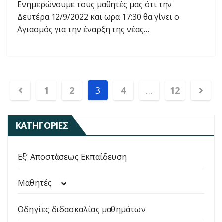
Ενημερώνουμε τους μαθητές μας ότι την
Δευτέρα 12/9/2022 και ωρα 17:30 θα γίνει ο
Αγιασμός για την έναρξη της νέας…
Σελιδοποίηση
1
2
3
4
…
12
άρθρων
ΚΑΤΗΓΟΡΊΕΣ
Εξ’ Αποστάσεως Εκπαίδευση
Μαθητές
Οδηγίες διδασκαλίας μαθημάτων