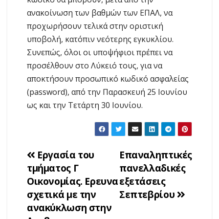
ανακοίνωση των βαθμών των ΕΠΑΛ, να
προχωρήσουν τελικά στην οριστική
υποβολή, κατόπιν νεότερης εγκυκλίου.
Συνεπώς, όλοι οι υποψήφιοι πρέπει να
προσέλθουν στο Λύκειό τους, για να
αποκτήσουν προσωπικό κωδικό ασφαλείας
(password), από την Παρασκευή 25 Ιουνίου
ως και την Τετάρτη 30 Ιουνίου.
Πλοήγηση
Εργασία του
Επαναληπτικές
τμήματος Γ
πανελλαδικές
άρθρων
Οικονομίας. Ερευνα
εξετάσεις
σχετικά με την
Σεπτεβρίου
ανακύκλωση στην